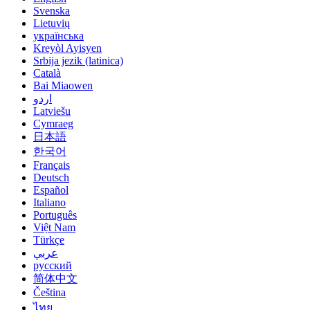
Svenska
Lietuvių
українська
Kreyòl Ayisyen
Srbija jezik (latinica)
Català
Bai Miaowen
اردو
Latviešu
Cymraeg
日本語
한국어
Français
Deutsch
Español
Italiano
Português
Việt Nam
Türkçe
عربي
русский
简体中文
Čeština
ไทย