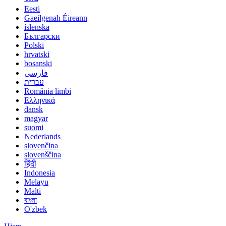
Eesti
Gaeilgenah Éireann
íslenska
Български
Polski
hrvatski
bosanski
فارسی
עברית
România limbi
Ελληνικά
dansk
magyar
suomi
Nederlands
slovenčina
slovenščina
हिंदी
Indonesia
Melayu
Malti
বাংলা
O'zbek