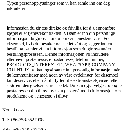
Typen personopplysninger som vi kan samle inn om deg
inkluderer:
Informasjon du gir oss direkte og frivillig for å gjennomføre
kjøpet eller tjenestekontrakten. Vi samler inn din personlige
informasjon du gir oss når du bruker tjenestene våre. For
eksempel, hvis du besøker nettstedet vårt og legger inn en
bestilling, samler vi inn informasjon som du gir oss under
bestillingsprosessen. Denne informasjonen vil inkludere
etternavn, postadresse, e-postadresse, telefonnummer,
PRODUCTS_INTERESTED, WHATSAPP, COMPANY,
COUNTRY. Vi kan også samle inn personlig informasjon når
du kommuniserer med noen av våre avdelinger, for eksempel
kundeservice, eller når du fyller ut elektroniske skjemaer eller
spørreundersøkelser på nettstedet. Du kan også velge å oppgi e-
postadressen din til oss hvis du ønsker å motta informasjon om
produktene og tjenestene vi tilbyr.
Kontakt oss
Tlf: +86-758-3527998
Faks: +86-758-3527308