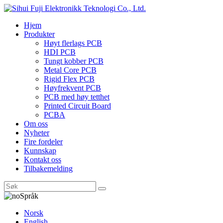
Hjem
Produkter
Høyt flerlags PCB
HDI PCB
Tungt kobber PCB
Metal Core PCB
Rigid Flex PCB
Høyfrekvent PCB
PCB med høy tetthet
Printed Circuit Board
PCBA
Om oss
Nyheter
Fire fordeler
Kunnskap
Kontakt oss
Tilbakemelding
Språk
Norsk
English