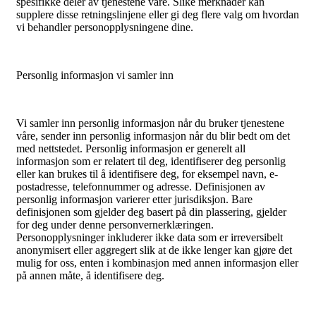
spesifikke deler av tjenestene våre. Slike merknader kan
supplere disse retningslinjene eller gi deg flere valg om hvordan
vi behandler personopplysningene dine.
Personlig informasjon vi samler inn
Vi samler inn personlig informasjon når du bruker tjenestene
våre, sender inn personlig informasjon når du blir bedt om det
med nettstedet. Personlig informasjon er generelt all
informasjon som er relatert til deg, identifiserer deg personlig
eller kan brukes til å identifisere deg, for eksempel navn, e-
postadresse, telefonnummer og adresse. Definisjonen av
personlig informasjon varierer etter jurisdiksjon. Bare
definisjonen som gjelder deg basert på din plassering, gjelder
for deg under denne personvernerklæringen.
Personopplysninger inkluderer ikke data som er irreversibelt
anonymisert eller aggregert slik at de ikke lenger kan gjøre det
mulig for oss, enten i kombinasjon med annen informasjon eller
på annen måte, å identifisere deg.