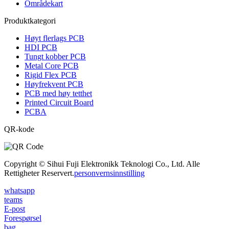
Områdekart
Produktkategori
Høyt flerlags PCB
HDI PCB
Tungt kobber PCB
Metal Core PCB
Rigid Flex PCB
Høyfrekvent PCB
PCB med høy tetthet
Printed Circuit Board
PCBA
QR-kode
Copyright © Sihui Fuji Elektronikk Teknologi Co., Ltd. Alle
Rettigheter Reservert.
personvernsinnstilling
whatsapp
teams
E-post
Forespørsel
bag