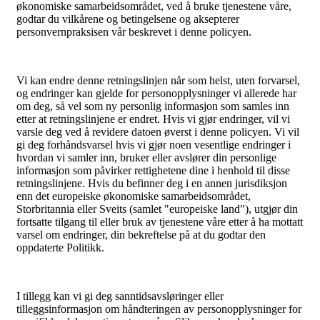
økonomiske samarbeidsområdet, ved å bruke tjenestene våre,
godtar du vilkårene og betingelsene og aksepterer
personvernpraksisen vår beskrevet i denne policyen.
Vi kan endre denne retningslinjen når som helst, uten forvarsel,
og endringer kan gjelde for personopplysninger vi allerede har
om deg, så vel som ny personlig informasjon som samles inn
etter at retningslinjene er endret. Hvis vi gjør endringer, vil vi
varsle deg ved å revidere datoen øverst i denne policyen. Vi vil
gi deg forhåndsvarsel hvis vi gjør noen vesentlige endringer i
hvordan vi samler inn, bruker eller avslører din personlige
informasjon som påvirker rettighetene dine i henhold til disse
retningslinjene. Hvis du befinner deg i en annen jurisdiksjon
enn det europeiske økonomiske samarbeidsområdet,
Storbritannia eller Sveits (samlet "europeiske land"), utgjør din
fortsatte tilgang til eller bruk av tjenestene våre etter å ha mottatt
varsel om endringer, din bekreftelse på at du godtar den
oppdaterte Politikk.
I tillegg kan vi gi deg sanntidsavsløringer eller
tilleggsinformasjon om håndteringen av personopplysninger for