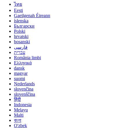
ไทย
Eesti
Gaeilgenah Éireann
íslenska
Български
Polski
hrvatski
bosanski
فارسی
עברית
România limbi
Ελληνικά
dansk
magyar
suomi
Nederlands
slovenčina
slovenščina
हिंदी
Indonesia
Melayu
Malti
বাংলা
O'zbek