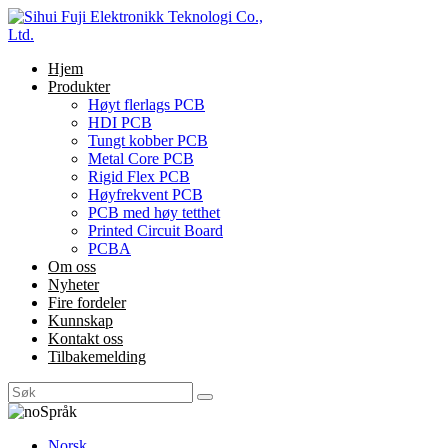
Hjem
Produkter
Høyt flerlags PCB
HDI PCB
Tungt kobber PCB
Metal Core PCB
Rigid Flex PCB
Høyfrekvent PCB
PCB med høy tetthet
Printed Circuit Board
PCBA
Om oss
Nyheter
Fire fordeler
Kunnskap
Kontakt oss
Tilbakemelding
Språk
Norsk