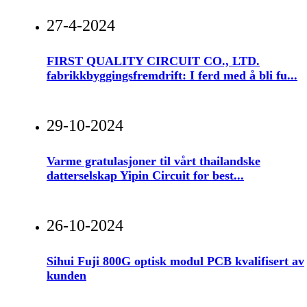
27-4-2024
FIRST QUALITY CIRCUIT CO., LTD.
fabrikkbyggingsfremdrift: I ferd med å bli fu...
29-10-2024
Varme gratulasjoner til vårt thailandske
datterselskap Yipin Circuit for best...
26-10-2024
Sihui Fuji 800G optisk modul PCB kvalifisert av
kunden