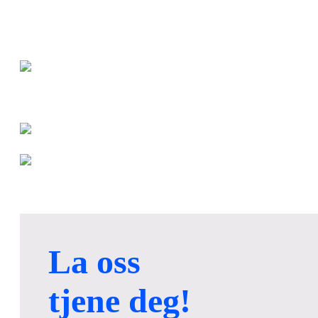
Sihui Fuji Electronics Technology Co.,
Ltd.
No.2 Electronics Industrial Zone, Xiamao Town,
Sihui County, Zhaoqing City, Guangdong, Kina
pluss 86-758-3527998
Fujiweb@fujipcb.cn
La oss
tjene deg!