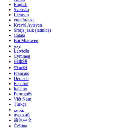
English
Svenska
Lietuvių
українська
Kreyòl Ayisyen
Srbija jezik (latinica)
Català
Bai Miaowen
اردو
Latviešu
Cymraeg
日本語
한국어
Français
Deutsch
Español
Italiano
Português
Việt Nam
Türkçe
عربي
русский
简体中文
Čeština