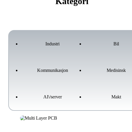
Kategori
Industri
Bil
Kommunikasjon
Medisinsk
AI\/server
Makt